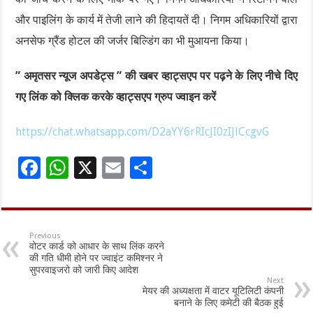
और पाइलिंग के कार्य में तेजी लाने की हिदायतें दी। निगम अधिकारियों द्वारा
अनसेफ ग्रैंड होटल की जर्जर बिल्डिंग का भी मुआयना किया।
” अमृतसर न्यूज अपडेट्स ” की खबर व्हाट्सएप पर पढ़ने के लिए नीचे दिए
गए लिंक को क्लिक करके व्हाट्सएप ग्रुप ज्वाइन करें
https://chat.whatsapp.com/D2aYY6rRIcJI0zIJlCcgvG
F
W
X
E
S
ac
h
m
h
e
at
ai
ar
b
sA
l
e
Previous
वोटर कार्ड को आधार के साथ लिंक करने
o
p
की गति धीमी होने पर ज्वाइंट कमिश्नर ने
सुपरवाइजरो को जारी किए आदेश
o
p
Next
मेयर की अध्यक्षता में वाटर यूटिलिटी कंपनी
k
बनाने के लिए कमेटी की बैठक हुई