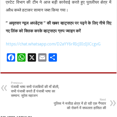
एस्टेट विभाग की टीम ने आज बड़ी कार्रवाई करते हुए पुतलीघर क्षेत्र में
अवैध कब्जे हटाकर सामान जब्त किया गया।
” अमृतसर न्यूज अपडेट्स ” की खबर व्हाट्सएप पर पढ़ने के लिए नीचे दिए
गए लिंक को क्लिक करके व्हाट्सएप ग्रुप ज्वाइन करें
https://chat.whatsapp.com/D2aYY6rRIcJI0zIJlCcgvG
F
W
X
E
S
ac
h
m
h
e
at
ai
ar
b
sA
l
e
Previous
पंजाबी भाषा सभी पंजाबियों की माँ बोली,
o
p
सभी पंजाबी करते हैं पंजाबी भाषा का
सम्मान: सुरेश महाजन
o
p
Next
पुलिस ने मजीठा क्षेत्र में हो रही एक गैंगवार
k
को रोकने में सफलता हासिल की