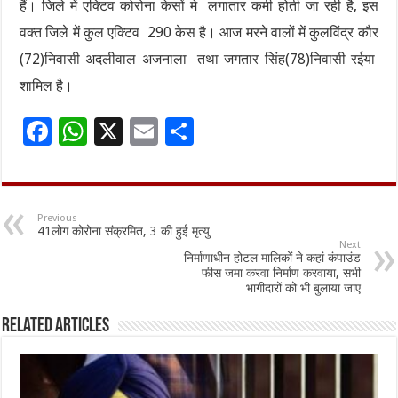
हैं। जिले में एक्टिव कोरोना केसों मे लगातार कमी होती जा रही है, इस
वक्त जिले में कुल एक्टिव 290 केस है। आज मरने वालों में कुलविंद्र कौर
(72)निवासी अदलीवाल अजनाला तथा जगतार सिंह(78)निवासी रईया
शामिल है।
F
W
X
E
S
ac
h
m
h
e
at
ai
ar
b
sA
l
e
Previous
41लोग कोरोना संक्रमित, 3 की हुई मृत्यु
o
p
Next
निर्माणाधीन होटल मालिकों ने कहां कंपाउंड
o
p
फीस जमा करवा निर्माण करवाया, सभी
भागीदारों को भी बुलाया जाए
k
Related Articles