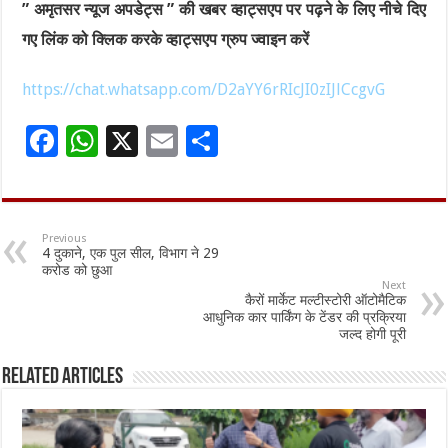
” अमृतसर न्यूज अपडेट्स ” की खबर व्हाट्सएप पर पढ़ने के लिए नीचे दिए
गए लिंक को क्लिक करके व्हाट्सएप ग्रुप ज्वाइन करें
https://chat.whatsapp.com/D2aYY6rRIcJI0zIJlCcgvG
F
W
X
E
S
ac
h
m
h
e
at
ai
ar
b
sA
l
e
Previous
4 दुकाने, एक पुल सील, विभाग ने 29
o
p
करोड को छुआ
Next
o
p
कैरों मार्केट मल्टीस्टोरी ऑटोमैटिक
आधुनिक कार पार्किंग के टेंडर की प्रक्रिया
k
जल्द होगी पूरी
Related Articles