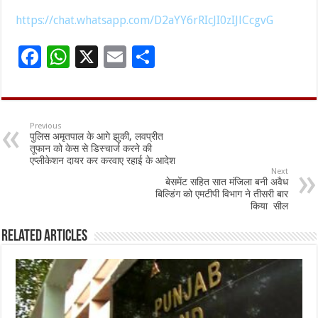
https://chat.whatsapp.com/D2aYY6rRIcJI0zIJlCcgvG
F
W
X
E
S
ac
h
m
h
e
at
ai
ar
b
sA
l
e
Previous
पुलिस अमृतपाल के आगे झुकी, लवप्रीत
o
p
तूफान को केस से डिस्चार्ज करने की
एप्लीकेशन दायर कर करवाए रहाई के आदेश
o
p
Next
बेसमेंट सहित सात मंजिला बनी अवैध
k
बिल्डिंग को एमटीपी विभाग ने तीसरी बार
किया सील
Related Articles