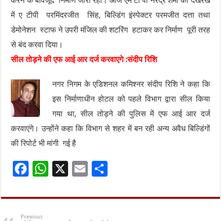
करने के बावजूद निर्माण जारी रहा। आज एम टी पी नरेंद्र शर्मा की देखरेख
में ए टीपी परमिंदरजीत सिंह, बिल्डिंग इंस्पेक्टर परमजीत दत्ता तथा
डेमोनेशन स्टाफ ने उपरी मंजिल की शटरिंग हटाकर कर निर्माण पूरी तरह
से बंद करवा दिया।
सील तोड़ने की एफ आई आर दर्ज करवाएगे :संदीप रिशि
नगर निगम के एडिशनल कमिश्नर संदीप रिशि ने कहा कि
इस निर्माणाधीन होटल को पहले विभाग द्वारा सील किया
गया था, सील तोड़ने की पुलिस में एफ आई आर दर्ज
करवाएंगे। उन्होंने कहा कि विभाग से शहर में बन रही अन्य अवैध बिल्डिंगों
की रिपोर्ट भी मांगी गई है
F
W
X
E
S
ac
h
m
h
e
at
ai
ar
b
sA
l
e
Previous