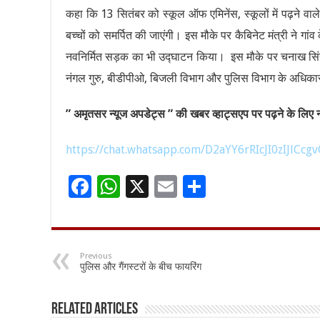
कहा कि 13 सितंबर को स्कूल ऑफ एमिनेंस, स्कूलों में पढ़ने वाले बच
बच्चों को समर्पित की जाएंगी। इस मौके पर कैबिनेट मंत्री ने गांव 
नवनिर्मित सड़क का भी उद्घाटन किया। इस मौके पर चनाख सिंह चे
नंगल गुरु, बीडीपीओ, बिजली विभाग और पुलिस विभाग के अधिकार
” अमृतसर न्यूज अपडेट्स ” की खबर व्हाट्सएप पर पढ़ने के लिए नी
https://chat.whatsapp.com/D2aYY6rRIcJI0zIJlCcgv
F
W
X
E
S
ac
h
m
h
e
at
ai
ar
b
sA
l
e
Previous
पुलिस और गैंगस्टरों के बीच फायरिंग
o
p
o
p
Related Articles