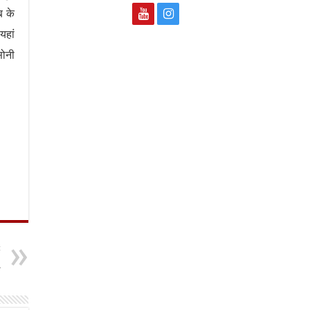
ब के
यहां
सोनी
t
-
़