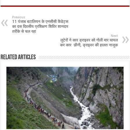
e
at
ai
ar
b
sA
l
e
Previous
11 पंजाब बटालियन के एनसीसी कैडेट्स
o
p
का दस दिवसीय प्रशिक्षण शिविर शानदार
तरीके से चल रहा
o
p
Next
लुटेरों ने कार ड्राइवर को गोली मार घायल
k
कर कार छीनी, ड्राइवर की हालत नाजुक
Related Articles