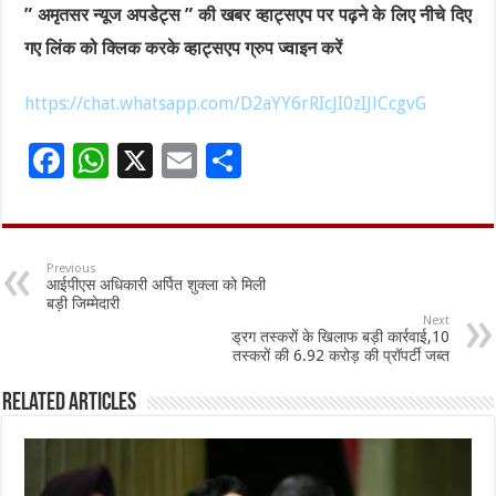
” अमृतसर न्यूज अपडेट्स ” की खबर व्हाट्सएप पर पढ़ने के लिए नीचे दिए
गए लिंक को क्लिक करके व्हाट्सएप ग्रुप ज्वाइन करें
https://chat.whatsapp.com/D2aYY6rRIcJI0zIJlCcgvG
F
W
X
E
S
ac
h
m
h
e
at
ai
ar
b
sA
l
e
Previous
आईपीएस अधिकारी अर्पित शुक्ला को मिली
o
p
बड़ी जिम्मेदारी
Next
o
p
ड्रग तस्करों के खिलाफ बड़ी कार्रवाई,10
तस्करों की 6.92 करोड़ की प्रॉपर्टी जब्त
k
Related Articles