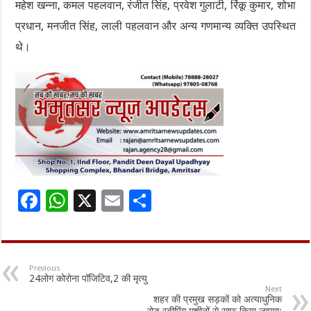
महेश खन्ना, कमल पहलवान, रंजीत सिंह, प्रवेश गुलाटी, रिंकू कुमार, शोभा
प्रधान, मनजीत सिंह, लाली पहलवान और अन्य गणमान्य व्यक्ति उपस्थित
थे।
F
W
X
E
S
ac
h
m
h
e
at
ai
ar
b
sA
l
e
Previous
24लोग कोरोना पॉजिटिव,2 की मृत्यु
o
p
Next
शहर की प्रमुख सड़कों को अत्याधुनिक