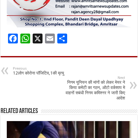
F
W
X
E
S
ac
h
m
h
e
at
ai
ar
b
sA
l
e
Previous
12लोग कोरोना पॉजिटिव,1की मृत्यु
o
p
Next
निगम यूनियन की मांगों को लेकर मेयर ने
o
p
किया कमेटी का गठन, ऑटो वर्कशाप मे
वाहनों सबंधी निगम कमिश्नर ने जारी किए
k
आदेश
Related Articles