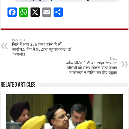
F
W
X
E
S
ac
h
m
h
e
at
ai
ar
b
sA
l
e
Previous
जिले में आज 336 हेल्थ वर्करो ने लीं
o
p
वेक्सीन,5 दिन मे 902तक पहुंचाआकड़ा:डॉ
चरणजीत
o
p
Next
अवैध बिल्डिंगो की वन टाइम सेटेलमेंट
k
पॉलिसी को लेकर लोकल बॉडी विभाग
डायरेक्टर ने मीटिंग कर लिए सुझाव
Related Articles