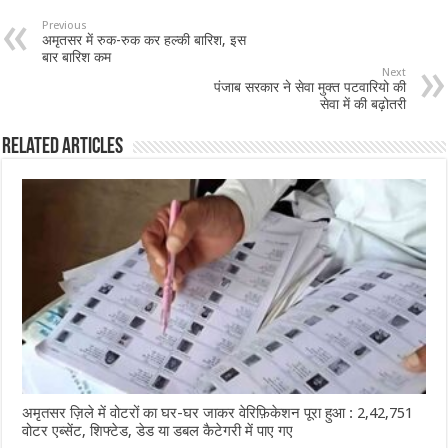
b
sA
l
e
Previous
अमृतसर में रुक-रुक कर हल्की बारिश, इस
o
p
बार बारिश कम
Next
o
p
पंजाब सरकार ने सेवा मुक्त पटवारियो की
सेवा में की बढ़ोतरी
k
Related Articles
अमृतसर ज़िले में वोटरों का घर-घर जाकर वेरिफ़िकेशन पूरा हुआ : 2,42,751
वोटर एब्सेंट, शिफ्टेड, डेड या डबल कैटेगरी में पाए गए