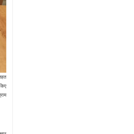
 तहत
 किए
्राम
्तार