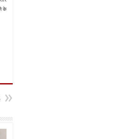
े के
t
ल