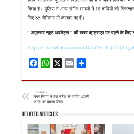
किया है। पुलिस ने अन्य संगीन मामलों में 18 दोषियों को गिरफ
लिए 85 सेमिनार भी करवाए गए हैं।
” अमृतसर न्यूज अपडेट्स ” की खबर व्हाट्सएप पर पढ़ने के लिए नी
https://chat.whatsapp.com/D2aYY6rRIcJI0zIJlCcgv
F
W
X
E
S
ac
h
m
h
e
at
ai
ar
b
sA
l
e
Previous
नगर निगम ने बस स्टैंड के समीप अपनी
o
p
जगह पर कब्जा लिया
o
p
Related Articles
k