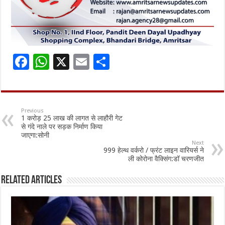
F
W
X
E
S
ac
h
m
h
e
at
ai
ar
b
sA
l
e
Previous
1 करोड़ 25 लाख की लागत से लाहौरी गेट
o
p
से गंदे नाले पर सड़क निर्माण किया
जाएगा:सोनी
o
p
Next
999 हेल्थ वर्करो / फ्रंट लाइन वारियर्स ने
k
ली कोरोना वैक्सिंग:डॉ चरणजीत
Related Articles