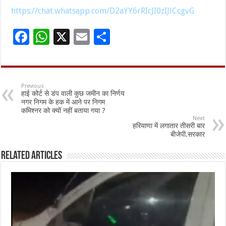
https://chat.whatsapp.com/D2aYY6rRIcJI0zIJlCcgvG
F
W
X
E
S
ac
h
m
h
e
at
ai
ar
b
sA
l
e
Previous
हाई कोर्ट से डंप वाली कुछ जमीन का निर्णय
o
p
नगर निगम के हक में आने पर निगम
कमिश्नर को क्यों नहीं बताया गया ?
o
p
Next
हरियाणा में लगातार तीसरी बार
k
बीजेपी.सरकार
Related Articles