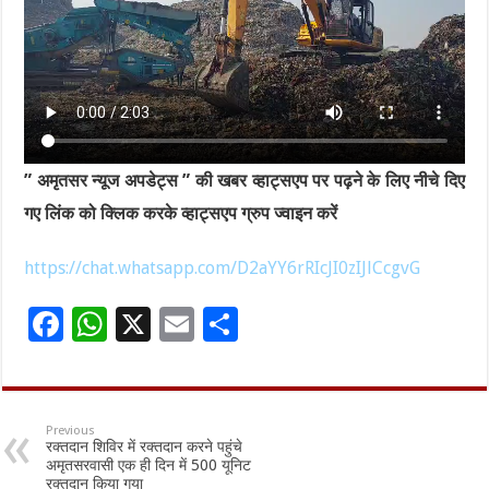
” अमृतसर न्यूज अपडेट्स ” की खबर व्हाट्सएप पर पढ़ने के लिए नीचे दिए
गए लिंक को क्लिक करके व्हाट्सएप ग्रुप ज्वाइन करें
https://chat.whatsapp.com/D2aYY6rRIcJI0zIJlCcgvG
F
W
X
E
S
ac
h
m
h
e
at
ai
ar
b
sA
l
e
Previous
रक्तदान शिविर में रक्तदान करने पहुंचे
o
p
अमृतसरवासी एक ही दिन में 500 यूनिट
रक्तदान किया गया