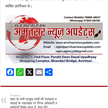
व्यक्ति उपस्थित थे।
F
W
X
E
S
ac
h
m
h
e
at
ai
ar
b
sA
l
e
Previous
शहर के सभी प्रमुख पार्को की स्वच्छता व
o
p
सफाई के रखरखाव पर निगम अधिकारी व
कर्मचारी विशेष ध्यान दें: मेयर रिंटू