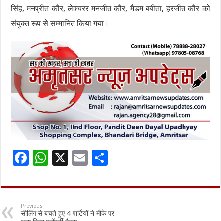
सिंह, मनप्रीत कौर, लेक्चरर मनजीत कौर, मैडम बबीता, हरजीत कौर को
संयुक्त रूप से सम्मानित किया गया।
F
W
X
E
S
ac
h
m
h
e
at
ai
ar
b
sA
l
e
Previous
सीलिंग से बचते हुए 4 पार्टियों ने मौके पर