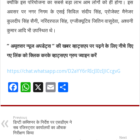
क्योंकि इस परियोजना का सबसे बड़ा लाभ आम लोगों को ही होगा। इस
अवसर पर नगर निगम के एसई सिविल संदीप सिंह, प्रोजेक्ट मैनेजर
कुलदीप सिंह सैनी, नरिंदरपाल सिंह, एग्जीक्यूटिव जितिन वासुदेवा, अश्वनी
कुमार आदि भी उपस्थित थे।
” अमृतसर न्यूज अपडेट्स ” की खबर व्हाट्सएप पर पढ़ने के लिए नीचे दिए
गए लिंक को क्लिक करके व्हाट्सएप ग्रुप ज्वाइन करें
https://chat.whatsapp.com/D2aYY6rRIcJI0zIJlCcgvG
F
W
X
E
S
ac
h
m
h
e
at
ai
ar
b
sA
l
e
Previous
डिप्टी कमिश्नर के निर्देश पर एसडीएम ने
o
p
सब रजिस्ट्रार कार्यालयों का औचक
निरीक्षण किया
o
p
Next