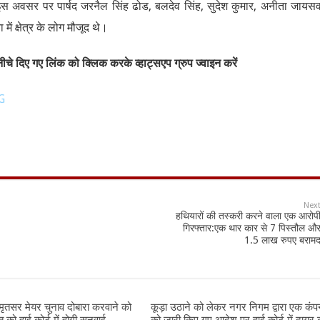
ं। इस अवसर पर पार्षद जरनैल सिंह ढोड, बलदेव सिंह, सुदेश कुमार, अनीता जायस
ं क्षेत्र के लोग मौजूद थे।
चे दिए गए लिंक को क्लिक करके व्हाट्सएप ग्रुप ज्वाइन करें
G
Nex
हथियारों की तस्करी करने वाला एक आरोप
गिरफ्तार:एक थार कार से 7 पिस्तौल औ
1.5 लाख रुपए बराम
तसर मेयर चुनाव दोबारा करवाने को
कूड़ा उठाने को लेकर नगर निगम द्वारा एक कंप
को हाई कोर्ट में होगी सुनवाई
को जारी किए गए आदेश पर हाई कोर्ट में दायर 