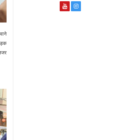
वाने
सड़क
 नजर