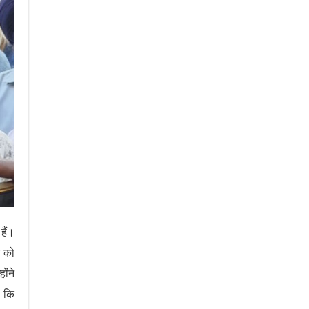
हैं।
े को
ोंने
ा कि