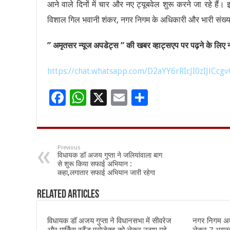
आने वाले दिनों में चार और नए ट्यूबवेल शुरू करने जा रहे है
विशाल गिल भवानी शंकर, नगर निगम के अधिकारी और भारी संख्या मे
” अमृतसर न्यूज अपडेट्स ” की खबर व्हाट्सएप पर पढ़ने के लिए नी
https://chat.whatsapp.com/D2aYY6rRIcJI0zIJlCcgv
F
W
X
E
S
ac
h
m
h
e
at
ai
ar
b
sA
l
e
Previous
विधायक डॉ अजय गुप्ता ने जलियांवाला बाग
o
p
से शुरू किया सफाई अभियान :
कहा,लगातार सफाई अभियान जारी रहेगा
o
p
k
Related Articles
विधायक डॉ अजय गुप्ता ने विधानसभा में सीवरेज
नगर निगम अमृ
और पार्किंग स्टैंड प्रोजेक्ट को लेकर उठाए मुद्दे
लेकर 7 अगस्त 