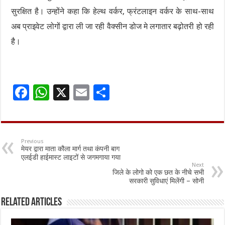
सुरक्षित है। उन्होंने कहा कि हेल्थ वर्कर, फ्रंटलाइन वर्कर के साथ-साथ
अब प्राइवेट लोगों द्वारा ली जा रही वैक्सीन डोज मे लगातार बढ़ोतरी हो रही
है।
F
W
X
E
S
ac
h
m
h
e
at
ai
ar
b
sA
l
e
Previous
मेयर द्वारा माता कौला मार्ग तथा कंपनी बाग
o
p
एलईडी हाईमास्ट लाइटों से जगमगाया गया
Next
o
p
जिले के लोगो को एक छत के नीचे सभी
सरकारी सुविधाएं मिलेंगी – सोनी
k
Related Articles