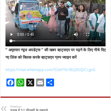
” अमृतसर न्यूज अपडेट्स ” की खबर व्हाट्सएप पर पढ़ने के लिए नीचे दिए
गए लिंक को क्लिक करके व्हाट्सएप ग्रुप ज्वाइन करें
https://chat.whatsapp.com/D2aYY6rRIcJI0zIJlCcgvG
F
W
X
E
S
ac
h
m
h
e
at
ai
ar
b
sA
l
e
Previous
पंजाब में 52 डीएसपी के तबादले