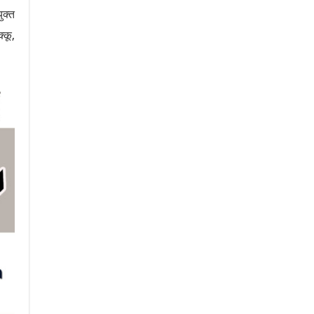
ुक्त
्कू,