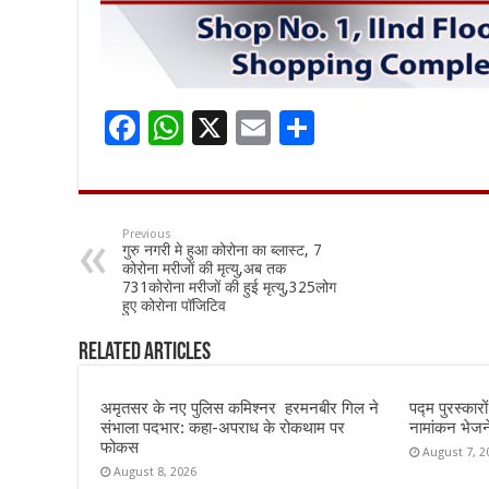
F
W
X
E
S
ac
h
m
h
e
at
ai
ar
b
sA
l
e
Previous
गुरु नगरी मे हुआ कोरोना का ब्लास्ट, 7
o
p
कोरोना मरीजों की मृत्यु,अब तक
731कोरोना मरीजों की हुई मृत्यु,325लोग
o
p
हुए कोरोना पॉजिटिव
k
Related Articles
अमृतसर के नए पुलिस कमिश्नर हरमनबीर गिल ने
पद्म पुरस्का
संभाला पदभार: कहा-अपराध के रोकथाम पर
नामांकन भेज
फोकस
August 7, 2
August 8, 2026