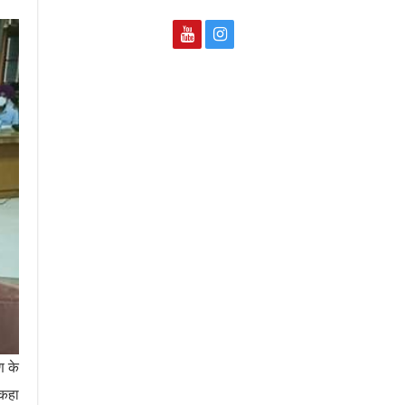
ण के
 कहा