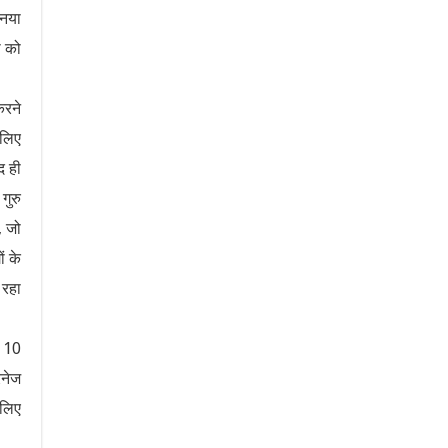
 नया
ी को
करने
 लिए
द ही
गुरु
, जो
ं के
 रहा
ी 10
ेनेज
 लिए