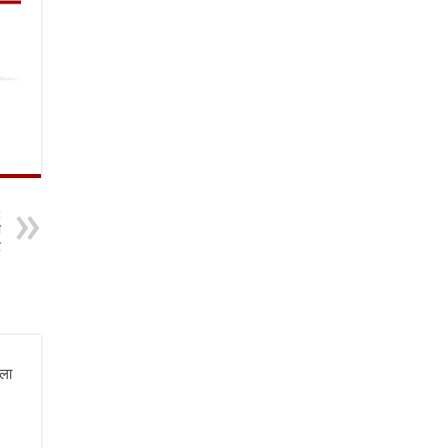
t
ी
र
ला