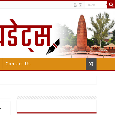
Contact Us
े