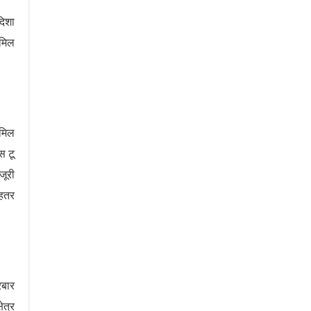
दिशा
 मिल
 मिल
स टू
जूरी
ेहतर
रबार
ेत्र