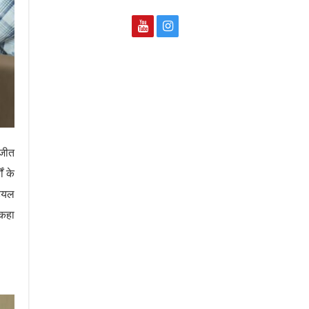
मजीत
ं के
डियल
 कहा