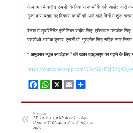
में लगभग 4 करोड़ रुपयो के विकास कार्यों के वर्क आर्डर जारी क
गुप्ता द्वारा बताए गए विकास कार्यों को आने वाले दिनों में शुरू कर
बैठक में सुपरिंटेंडेंट इंजीनियर संदीप सिंह, एक्सियन मनजीत सिं
एसडीओ अशोक कुमार, एसडीओ गुरप्रीत सिंह सहित नगर निगम क
” अमृतसर न्यूज अपडेट्स ” की खबर व्हाट्सएप पर पढ़ने के लिए नी
https://chat.whatsapp.com/D2aYY6rRIcJI0zIJlCcgv
F
W
X
E
S
ac
h
m
h
e
at
ai
ar
b
sA
l
e
Previous
ED रेड के बाद AAP के मंत्री अरोड़ा
o
p
गिरफ्तार: ₹100 करोड़ की फर्जी खरीद का
आरोप
o
p