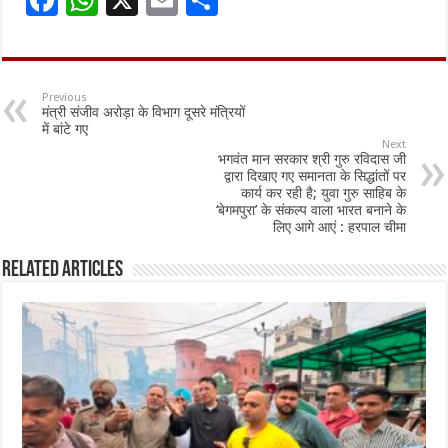
F
W
X
E
S
ac
h
m
h
e
at
ai
ar
b
sA
l
e
Previous
मंत्री संजीव अरोड़ा के विभाग दूसरे मंत्रियों
o
p
में बांटे गए
Next
o
p
भगवंत मान सरकार श्री गुरु रविदास जी
द्वारा दिखाए गए समानता के सिद्धांतों पर
k
कार्य कर रही है; युवा गुरु साहिब के
‘बेगमपुरा’ के संकल्प वाला भारत बनाने के
लिए आगे आएं : हरपाल चीमा
Related Articles