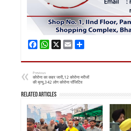
F
W
X
E
S
ac
h
m
h
e
at
ai
ar
b
sA
l
e
Previous
कोरोना का कहर जारी,12 कोरोना मरीजों
o
p
की मृत्यु,342 लोग कोरोना पॉजिटिव
o
p
Related Articles
k