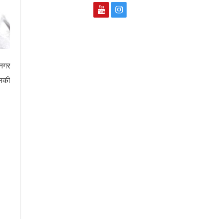
 नगर
िसकी