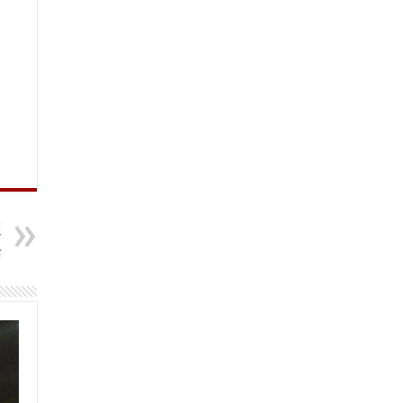
t
े
ा