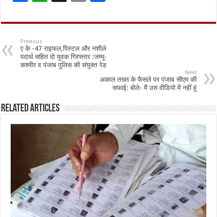
ac
h
m
h
e
at
ai
ar
b
sA
l
e
Previous
ए के -47 राइफल,पिस्टल और नशीले
o
p
पदार्थ सहित दो युवक गिरफ्तार :जम्मू-
कश्मीर व पंजाब पुलिस की संयुक्त रेड
o
p
Next
अकाल तख्त के फैसले पर पंजाब सीएम की
k
सफाई: बोले- मैं उस वीडियो में नहीं हूं
Related Articles