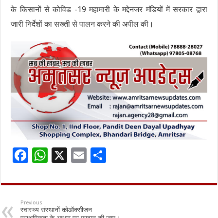
के किसानों से कोविड -19 महामारी के मद्देनजर मंडियों में सरकार द्वारा
जारी निर्देशों का सख्ती से पालन करने की अपील की।
F
W
X
E
S
ac
h
m
h
e
at
ai
ar
b
sA
l
e
Previous
स्वास्थ्य संस्थानों कोऑक्सीजन
o
p
प्राथमिकता के आधार पर प्रदान की जाए :