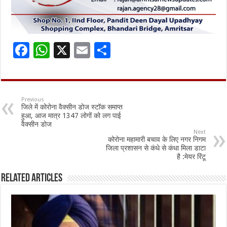
F
W
X
E
S
ac
h
m
h
e
at
ai
ar
b
sA
l
e
Previous
जिले में कोरोना वैक्सीन डोज स्टॉक समाप्त
o
p
हुआ, आज मात्र 1347 लोगों को लग पाई
वैक्सीन डोज
o
p
Next
कोरोना महामारी बचाव के लिए नगर निगम
k
जिला प्रशासन से कंधे से कंधा मिला डाटा
है :मेयर रिंटू
Related Articles