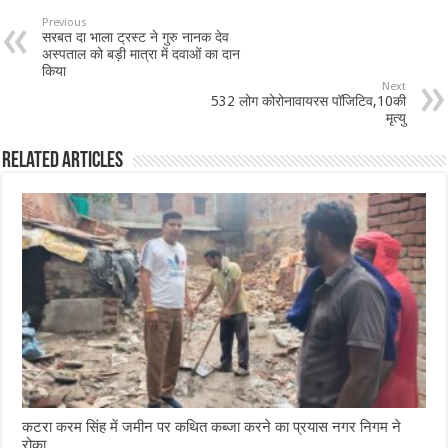
b
sA
l
e
Previous
सरबत दा भाला ट्रस्ट ने गुरु नानक देव
o
p
अस्पताल को बड़ी मात्रा में दवाओं का दान
किया
o
p
Next
532 लोग कोरोनावायरस पॉजिटिव,10की
k
मृत्यु
Related Articles
कटरा करम सिंह में जमीन पर कथित कब्जा करने का प्रयास नगर निगम ने
रोका