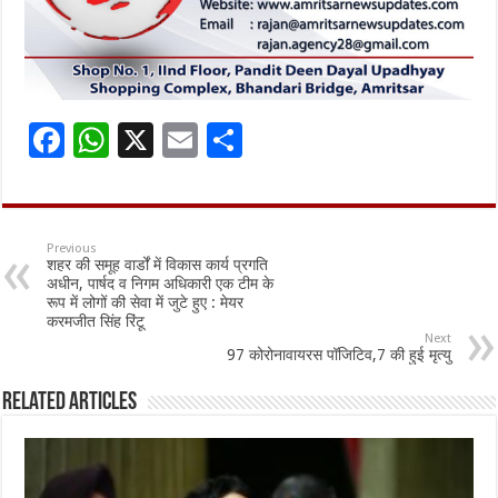
F
W
X
E
S
ac
h
m
h
e
at
ai
ar
b
sA
l
e
Previous
शहर की समूह वार्डों में विकास कार्य प्रगति
o
p
अधीन, पार्षद व निगम अधिकारी एक टीम के
रूप में लोगों की सेवा में जुटे हुए : मेयर
o
p
करमजीत सिंह रिंटू
Next
k
97 कोरोनावायरस पॉजिटिव,7 की हुई मृत्यु
Related Articles