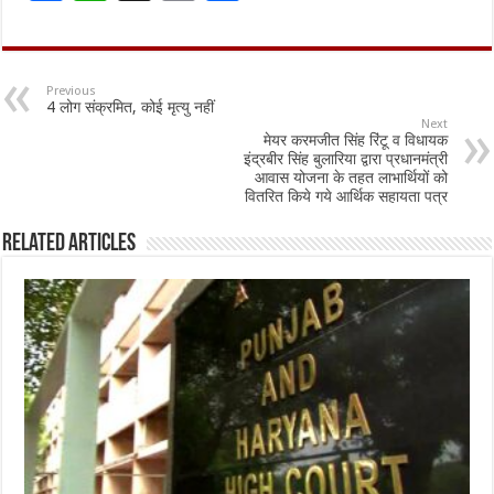
ac
h
m
h
e
at
ai
ar
b
sA
l
e
Previous
4 लोग संक्रमित, कोई मृत्यु नहीं
o
p
Next
मेयर करमजीत सिंह रिंटू व विधायक
o
p
इंद्रबीर सिंह बुलारिया द्वारा प्रधानमंत्री
आवास योजना के तहत लाभार्थियों को
k
वितरित किये गये आर्थिक सहायता पत्र
Related Articles