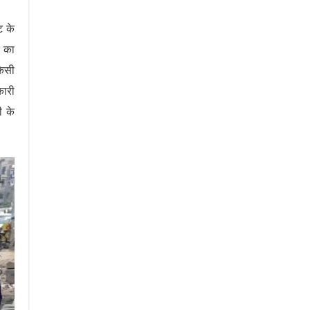
ट के
र का
कैसी
कारी
ी के