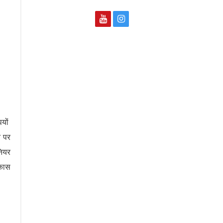
पयों
े पर
नियर
िकास