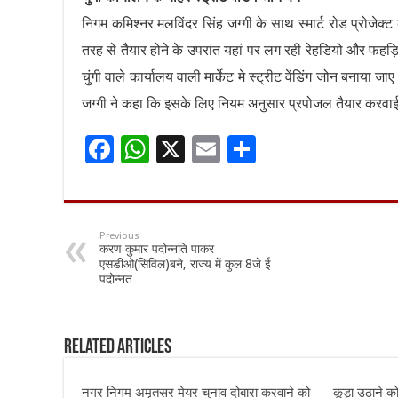
निगम कमिश्नर मलविंदर सिंह जग्गी के साथ स्मार्ट रोड प्रोजेक्ट
तरह से तैयार होने के उपरांत यहां पर लग रही रेहडियो और फहड़िय
चुंगी वाले कार्यालय वाली मार्केट मे स्ट्रीट वेंडिंग जोन बना
जग्गी ने कहा कि इसके लिए नियम अनुसार प्रपोजल तैयार करवाई 
F
W
X
E
S
ac
h
m
h
e
at
ai
ar
b
sA
l
e
Previous
करण कुमार पदोन्नति पाकर
o
p
एसडीओ(सिविल)बने, राज्य में कुल 8जे ई
पदोन्नत
o
p
k
Related Articles
नगर निगम अमृतसर मेयर चुनाव दोबारा करवाने को
कूड़ा उठाने क