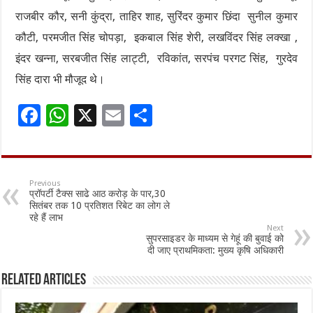
राजबीर कौर, सनी कुंद्रा, ताहिर शाह, सुरिंदर कुमार छिंदा सुनील कुमार
कौटी, परमजीत सिंह चोपड़ा, इकबाल सिंह शेरी, लखविंदर सिंह लक्खा ,
इंदर खन्ना, सरबजीत सिंह लाट्टी, रविकांत, सरपंच परगट सिंह, गुरदेव
सिंह दारा भी मौजूद थे।
F
W
X
E
S
ac
h
m
h
e
at
ai
ar
b
sA
l
e
Previous
प्रॉपर्टी टैक्स साढे आठ करोड़ के पार,30
o
p
सितंबर तक 10 प्रतिशत रिबेट का लोग ले
रहे हैं लाभ
o
p
Next
सुपरसाइडर के माध्यम से गेहूं की बुवाई को
k
दी जाए प्राथमिकता: मुख्य कृषि अधिकारी
Related Articles