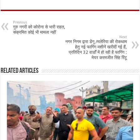
ac
h
m
h
e
at
ai
ar
b
sA
l
e
Previous
गुरु नगरी को कोरोना से भारी राहत,
o
p
संक्रमित कोई भी मामला नहीं
Next
o
p
नगर निगम द्वारा डेंगू /मलेरिया की रोकथाम
हेतु नई फागिंग मशीनें खरीदीं गई हैं,
k
प्रतिदिन 32 वार्डों में हो रही है फागिंग :
मेयर करमजीत सिंह रिंटू
Related Articles