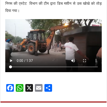
निगम की एस्टेट विभाग की टीम द्वारा डिच मशीन से उस खोखे को तोड़
दिया गया।
F
W
X
E
S
ac
h
m
h
e
at
ai
ar