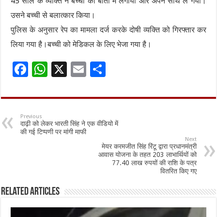
45 साल के व्यक्ति ने बच्ची को बातों में लगाया और अपने साथ ले गया।
उसने बच्ची से बलात्कार किया।
पुलिस के अनुसार रेप का मामला दर्ज करके दोषी व्यक्ति को गिरफ्तार कर
लिया गया है।बच्ची को मेडिकल के लिए भेजा गया है।
F
W
X
E
S
ac
h
m
h
e
at
ai
ar
b
sA
l
e
Previous
दाढ़ी को लेकर भारती सिंह ने एक वीडियो में
o
p
की गई टिप्पणी पर मांगी माफी
Next
o
p
मेयर करमजीत सिंह रिंटू द्वारा प्रधानमंत्री
आवास योजना के तहत 203 लाभार्थियों को
k
77.40 लाख रुपयों की राशि के पत्र
वितरित किए गए
Related Articles