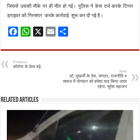
जिससे उसकी मौके पर ही मौत हो गई। पुलिस ने केस दर्ज करके टिप्पर
ड्राइवर को गिरफ्तार करके कार्रवाई शुरू कर दी गई है।
F
W
X
E
S
ac
h
m
h
e
at
ai
ar
b
sA
l
e
Previous
कोरोना के केस बढ़े
o
p
Next
डॉ. मुखर्जी के देश, संगठन, राजनीति व
o
p
समाज में योगदान को हमेशा याद किया जाता
रहेगा: सुरेश महाजन
k
Related Articles