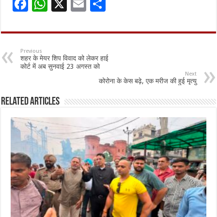
F
W
X
E
S
ac
h
m
h
e
at
ai
ar
b
sA
l
e
Previous
शहर के मेयर शिप विवाद को लेकर हाई
o
p
कोर्ट में अब सुनवाई 23 अगस्त को
Next
o
p
कोरोना के केस बढ़े, एक मरीज की हुई मृत्यु
k
Related Articles