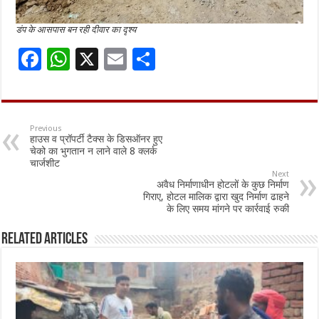
डंप के आसपास बन रही दीवार का दृश्य
F
W
X
E
S
ac
h
m
h
e
at
ai
ar
b
sA
l
e
Previous
हाउस व प्रॉपर्टी टैक्स के डिसऑनर हुए
o
p
चेको का भुगतान न लाने वाले 8 क्लर्क
चार्जशीट
o
p
Next
अवैध निर्माणाधीन होटलों के कुछ निर्माण
k
गिराए, होटल मालिक द्वारा खुद निर्माण ढाहने
के लिए समय मांगने पर कार्रवाई रुकी
Related Articles