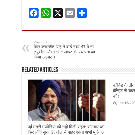
F
W
X
E
S
ac
h
m
h
e
at
ai
ar
b
sA
l
e
Previous
मेयर करमजीत सिंह ने वार्ड नंबर 43 में नए
o
p
ट्यूबवैल और स्ट्रीट लाइट की स्थापना का
किया उद्घाटन
o
p
k
Related Articles
कोविड के ती
वैरिएंट से घब
कौर
June 16, 20
पूर्व मंत्री मजीठिया को नहीं मिली राहत: सोमवार को
फिर होगी सुनवाई, जेल से बाहर आना अभी मुश्किल