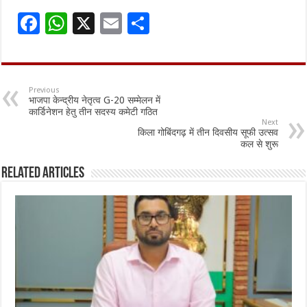
F
W
X
E
S
ac
h
m
h
e
at
ai
ar
b
sA
l
e
Previous
भाजपा केन्द्रीय नेतृत्व G-20 सम्मेलन में
o
p
कार्डिनेशन हेतु तीन सदस्य कमेटी गठित
Next
o
p
किला गोबिंदगढ़ में तीन दिवसीय सूफी उत्सव
कल से शुरू
k
Related Articles