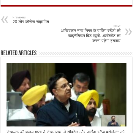
e
at
ai
ar
b
sA
l
e
Previous
20 लोग कोरोना संक्रमित
o
p
Next
आखिरकार नगर निगम के पार्किंग स्टैंडो की
o
p
फाइनेंशियल बिड खुली, अलॉटमेंट का
करना पड़ेगा इंतजार
k
Related Articles
विधायक डॉ अजय गुप्ता ने विधानसभा में सीवरेज और पार्किंग स्टैंड प्रोजेक्ट को