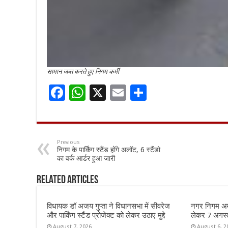
सामान जब्त करते हुए निगम कर्मी
F
W
X
E
S
ac
h
m
h
e
at
ai
ar
b
sA
l
e
Previous
निगम के पार्किंग स्टैंड होंगे अलॉट, 6 स्टैंडो
o
p
का वर्क आर्डर हुआ जारी
o
p
Related Articles
k
विधायक डॉ अजय गुप्ता ने विधानसभा में सीवरेज
नगर निगम अमृ
और पार्किंग स्टैंड प्रोजेक्ट को लेकर उठाए मुद्दे
लेकर 7 अगस्त 
August 7, 2026
August 6, 2