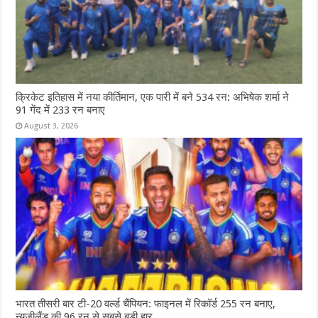
क्रिकेट इतिहास में नया कीर्तिमान, एक पारी में बने 534 रन: अभिषेक शर्मा ने
91 गेंद में 233 रन बनाए
August 3, 2026
भारत तीसरी बार टी-20 वर्ल्ड चैंपियन: फाइनल में रिकॉर्ड 255 रन बनाए,
न्यूजीलैंड की 96 रन से सबसे बड़ी हार