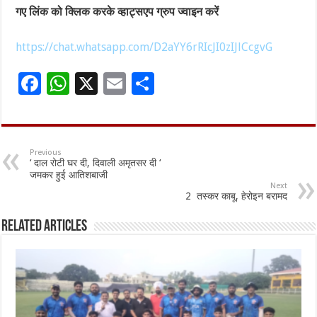
गए लिंक को क्लिक करके व्हाट्सएप ग्रुप ज्वाइन करें
https://chat.whatsapp.com/D2aYY6rRIcJI0zIJlCcgvG
F
W
X
E
S
ac
h
m
h
e
at
ai
ar
b
sA
l
e
Previous
‘ दाल रोटी घर दी, दिवाली अमृतसर दी ‘
o
p
जमकर हुई आतिशबाजी
Next
o
p
2 तस्कर काबू, हेरोइन बरामद
k
Related Articles