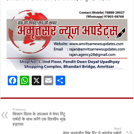
F
W
X
E
S
ac
h
m
h
e
at
ai
ar
b
sA
l
e
Previous
किसान दिवस के उपलक्ष्य मे मेयर रिंटू
o
p
पार्षदों के साथ करेंगे एक दिवसीय भूख
हड़ताल
o
p
Next
मेयर करमजीत सिंह रिंटू ने कांग्रेस पार्षदो