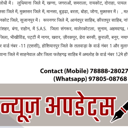
ोधी में। लुधियाना जिले में, खन्ना, जगराओं, समराला, रायकोट, दोराहा, पाय
ा जिले में, मुक्तसर जिले में, मानसा, बुड्ढा, बरता, बोहा, जोगा, मुक्तसर में। , म
पठानकोट जिले, सुजानपुर में। रूपनगर जिले में, आनंदपुर साहिब, कीरतपुर साहिब, ना
शहर, बंगा, राहोन, में S.A.S. जिला संगरूर, मालेरकोटला, सुनाम, अहमदगढ़, ध
ा, भीखीविंड, पट्टी में नागर, खरार, ज़ीरकपुर, डेरा बस्सी, कुराली, बनुर, नयाग
वार्ड नंबर -11 (एससी), होशियारपुर जिले के तलवाड़ा के वार्ड नंबर 1 और मुला
ुधियाना जिले में साहनेवाल और जिला फतेहगढ़ साहिब में अमलोह के वार्ड नंबर 12मे हों