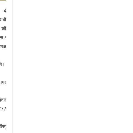
ी। 4
ख भी
ं की
एस /
पक्ष
ंगे।
 नगर
्यतन
,777
 लिए