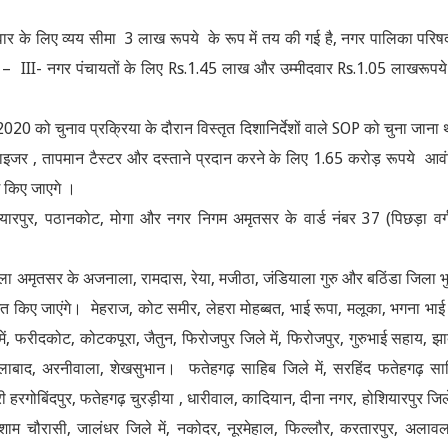
वार के लिए व्यय सीमा 3 लाख रूपये के रूप में तय की गई है, नगर पालिका परिष
षा – III- नगर पंचायतों के लिए Rs.1.45 लाख और उम्मीदवार Rs.1.05 लाखरूपय
2020 को चुनाव प्रक्रिया के दौरान विस्तृत दिशानिर्देशों वाले SOP को चुना जाना
इजर , तापमान टैस्टर और दस्ताने प्रदान करने के लिए 1.65 करोड़ रूपये आव
ोग किए जाएगे ।
रपुर, पठानकोट, मोगा और नगर निगम अमृतसर के वार्ड नंबर 37 (पिछड़ा वर्ग)
िला अमृतसर के अजनाला, रामदास, रेया, मजीठा, जंडियाला गुरु और बठिंडा जिला भु
ोजित किए जाएंगे। मेहराज, कोट समीर, लेहरा मोहब्बत, भाई रूपा, मलूका, भगना भाई
ं, फरीदकोट, कोटकपूरा, जैतुन, फिरोजपुर जिले में, फिरोजपुर, गुरुभाई सहाय, झ
ालाबाद, अरनीवाला, शेखसुभान। फतेहगढ़ साहिब जिले में, सरहिंद फतेहगढ़ सा
्री हरगोबिंदपुर, फतेहगढ़ चुरड़ीया , धारीवाल, कादियान, दीना नगर, होशियारपुर जिले 
ाम चौरासी, जालंधर जिले में, नकोदर, नूरमेहाल, फिल्लौर, करतारपुर, अलावल