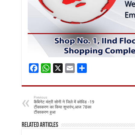
F
W
X
E
S
ac
h
m
h
e
at
ai
ar
b
sA
l
e
Previous
कैबिनेट मंत्री सोनी ने जिले में कोविड -19
o
p
टीकाकरण का किया शुभारंभ,आज 78का
टीकाकरण हुआ
o
p
k
Related Articles