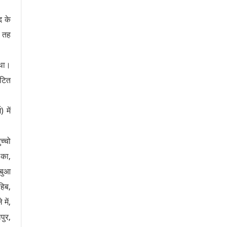
द के
े तह
 था।
ंटित
 में
च्चो
 का,
ाबुआ
हिब,
में,
पुर,