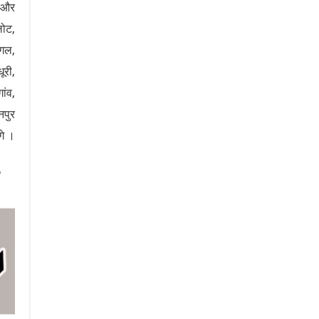
ल और
लोट,
ंगल,
ूरी,
ांव,
नपुर
गे ।