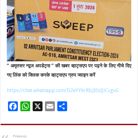
” अमृतसर न्यूज अपडेट्स ” की खबर व्हाट्सएप पर पढ़ने के लिए नीचे दिए
गए लिंक को क्लिक करके व्हाट्सएप ग्रुप ज्वाइन करें
https://chat.whatsapp.com/D2aYY6rRIcJI0zIJlCcgvG
F
W
X
E
S
ac
h
m
h
e
at
ai
ar
b
sA
l
e
Previous