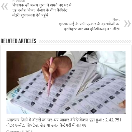
b
sA
l
e
Previous
विधायक डॉ अजय गुप्ता ने अपने नए घर में
o
p
गृह प्रवेश किया, पंजाब के तीन कैबिनेट
मंत्री शुभकामना देने पहुंचे
o
p
Next
एनआरआई के सभी प्रकार के दस्तावेजों पर
k
प्रतिहस्ताक्षर अब होंगेऑनलाइन : डीसी
Related Articles
अमृतसर ज़िले में वोटरों का घर-घर जाकर वेरिफ़िकेशन पूरा हुआ : 2,42,751
वोटर एब्सेंट, शिफ्टेड, डेड या डबल कैटेगरी में पाए गए
August 6, 2026