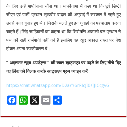
के लिए उन्हें माफीनामा सौंपा था। माफीनामा में कहा था कि पूर्व डिप्टी
सीएम एवं पार्टी प्रधान सुखबीर बादल की अगुवाई में सरकार में रहते हुए
उनसे बजर गुनाह हुए थे। जिसके चलते हुए इन गुनाहों का पश्चाताप करना
चाहते हैं।सिंह साहिबानों का कहना था कि शिरोमणि अकाली दल प्रधान ने
पंथ की सही तर्जमानी नहीं की है इसलिए वह ख़ुद अकाल तख्त पर पेश
होकर अपना स्पष्टीकरण दें।
” अमृतसर न्यूज अपडेट्स ” की खबर व्हाट्सएप पर पढ़ने के लिए नीचे दिए
गए लिंक को क्लिक करके व्हाट्सएप ग्रुप ज्वाइन करें
https://chat.whatsapp.com/D2aYY6rRIcJI0zIJlCcgvG
F
W
X
E
S
ac
h
m
h
e
at
ai
ar